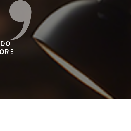
 DO
BORE