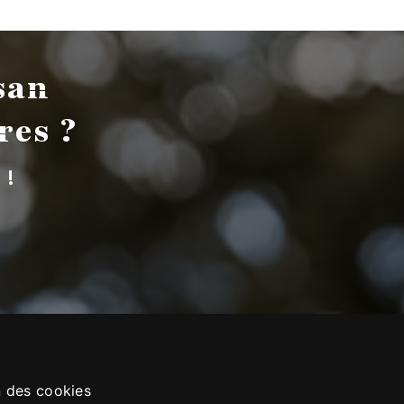
san
res ?
 !
n des cookies