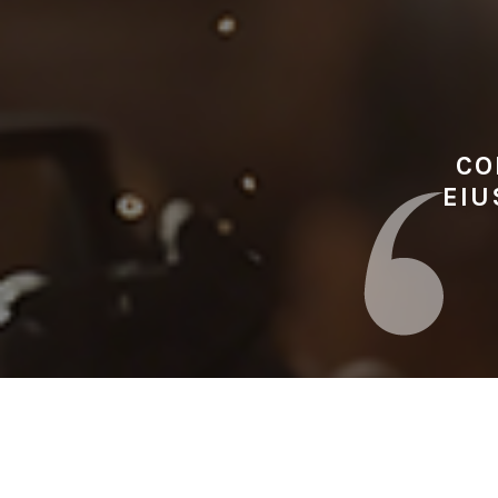
CO
EIU