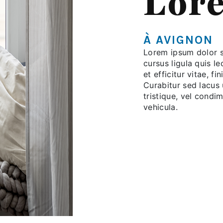
Lor
À AVIGNON
Lorem ipsum dolor si
cursus ligula quis le
et efficitur vitae, f
Curabitur sed lacus u
tristique, vel condi
vehicula.