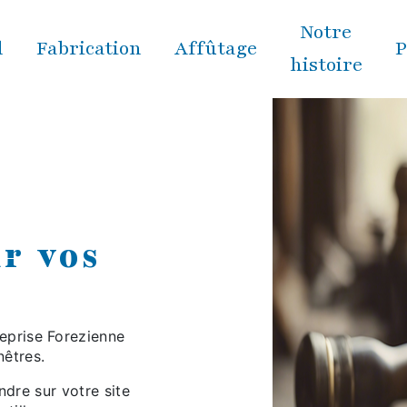
Notre
l
Fabrication
Affûtage
P
histoire
ur vos
reprise Forezienne
nêtres.
dre sur votre site